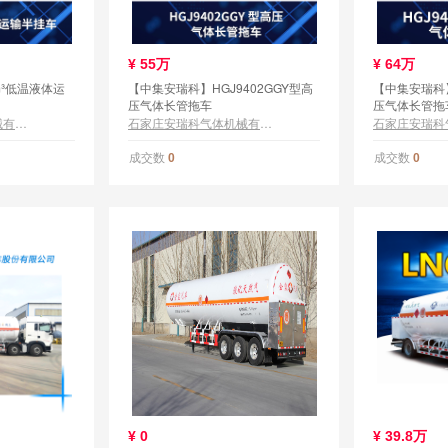
¥
55万
¥
64万
m³低温液体运
【中集安瑞科】HGJ9402GGY型高
【中集安瑞科】
压气体长管拖车
压气体长管拖
石家庄安瑞科气体机械有限公司
石家庄安瑞科气体机械有限公司
成交数
成交数
0
0
¥
0
¥
39.8万