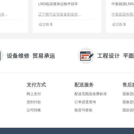
LNG低温液体运输半挂车
中集能源LN
河北驹王专用汽车股份有限公司
辽宁陕汽金玺装备制造有限公司
中集能源有限
成交数
成交数
0
0
支付方式
配送服务
售后
网上支付
配送范围及收费标准
退换货
货到付款
订单进度查询
退换货
公司转账
验货与签收
退款说