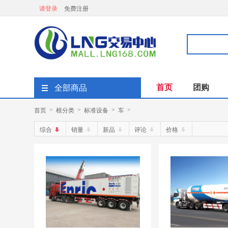
请登录
免费注册
首页
团购
全部商品
首页
根分类
标准设备
车
>
>
>
>
综合
销量
新品
评论
价格