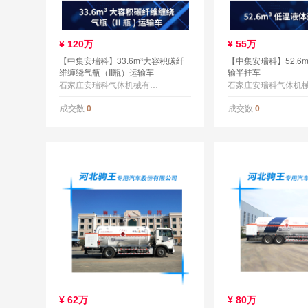
¥
120万
¥
55万
【中集安瑞科】33.6m³大容积碳纤
【中集安瑞科】52.6
维缠绕气瓶（II瓶）运输车
输半挂车
石家庄安瑞科气体机械有限公司
成交数
成交数
0
0
¥
62万
¥
80万