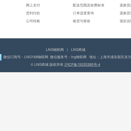
网上支付
配送范围及收费标准
退换货
货到付款
订单进度查询
退换货
公司转账
验货与签收
退款说
LNG物联网
|
LNG商城
微信订阅号：LNG168物联网 微信服务号：lng物联网 地址：上海市浦东新区东方路
© LNG商城 版权所有
沪ICP备15035385号-4