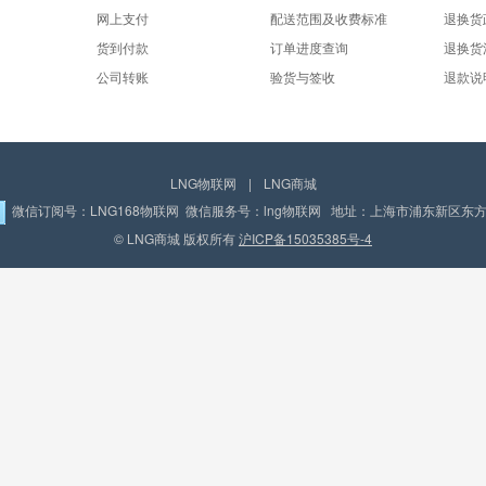
网上支付
配送范围及收费标准
退换货
货到付款
订单进度查询
退换货
公司转账
验货与签收
退款说
LNG物联网
|
LNG商城
微信订阅号：LNG168物联网 微信服务号：lng物联网 地址：上海市浦东新区东方路
© LNG商城 版权所有
沪ICP备15035385号-4