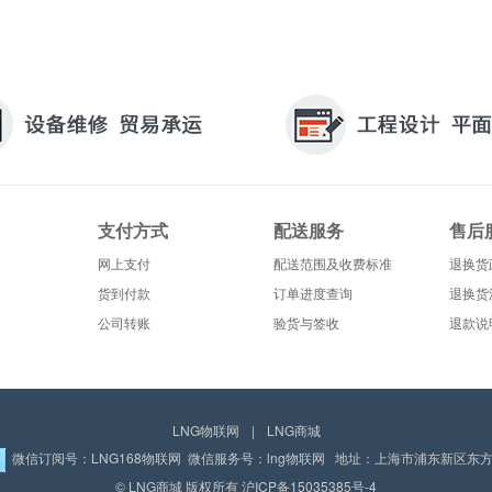
支付方式
配送服务
售后
网上支付
配送范围及收费标准
退换货
货到付款
订单进度查询
退换货
公司转账
验货与签收
退款说
LNG物联网
|
LNG商城
微信订阅号：LNG168物联网 微信服务号：lng物联网 地址：上海市浦东新区东方路
© LNG商城 版权所有
沪ICP备15035385号-4