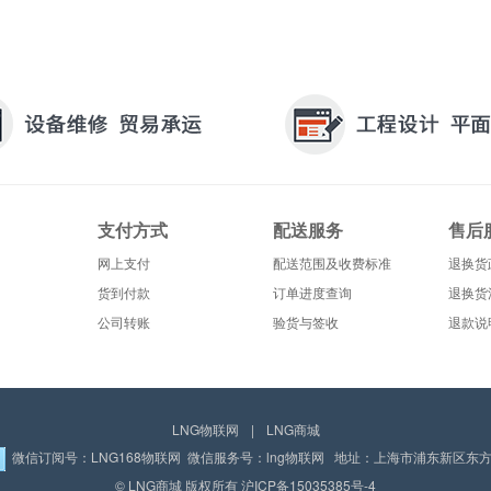
支付方式
配送服务
售后
网上支付
配送范围及收费标准
退换货
货到付款
订单进度查询
退换货
公司转账
验货与签收
退款说
LNG物联网
|
LNG商城
微信订阅号：LNG168物联网 微信服务号：lng物联网 地址：上海市浦东新区东方路
© LNG商城 版权所有
沪ICP备15035385号-4