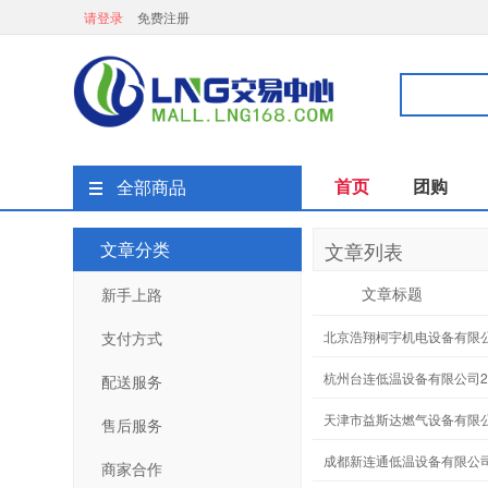
请登录
免费注册
首页
团购
全部商品
文章分类
文章列表
文章标题
新手上路
支付方式
北京浩翔柯宇机电设备有限公
杭州台连低温设备有限公司20
配送服务
天津市益斯达燃气设备有限公
售后服务
成都新连通低温设备有限公司2
商家合作